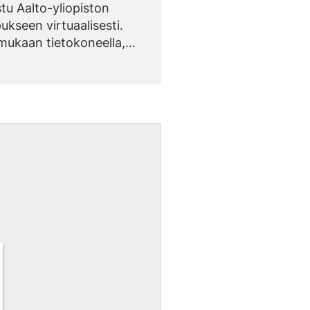
tu Aalto-yliopiston
kseen virtuaalisesti.
 mukaan tietokoneella,
ilaitteella tai VR-laseilla.