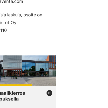
aventa.com
sia laskuja, osoite on
eistöt Oy
 110
uaalikierros
uksella
(external link)