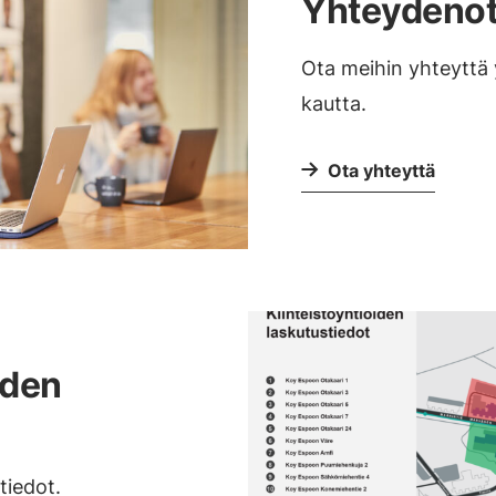
Yhteydeno
Ota meihin yhteytt
kautta.
Ota yhteyttä
iden
tiedot.