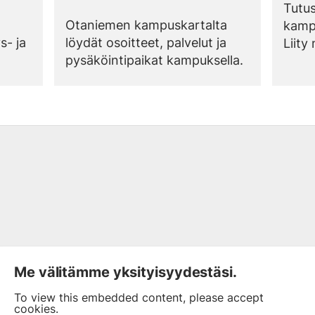
kampuksella
(external link)
Tutus
Otaniemen kampuskartalta
kampu
s- ja
löydät osoitteet, palvelut ja
Liity
pysäköintipaikat kampuksella.
mobiil
Me välitämme yksityisyydestäsi.
To view this embedded content, please accept
cookies.