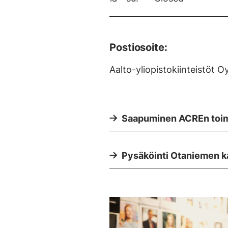
Postiosoite:
Aalto-yliopistokiinteistöt 
Saapuminen ACREn toimi
Pysäköinti Otaniemen ka