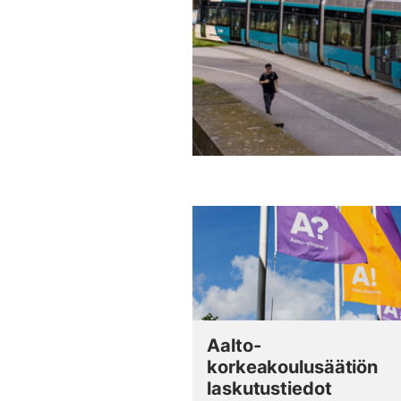
Aalto-
korkeakoulusäätiön
laskutustiedot
(externa