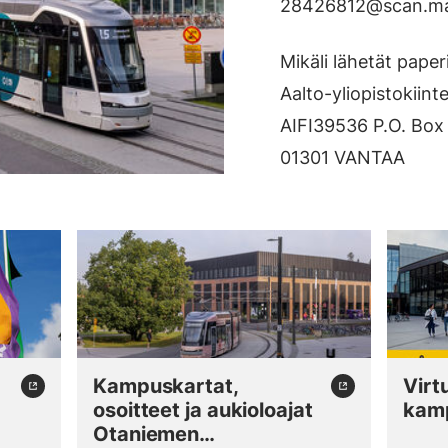
28426812@scan.m
Mikäli lähetät paperi
Aalto-yliopistokiint
AIFI39536 P.O. Box
01301 VANTAA
Kampuskartat,
Virt
osoitteet ja aukioloajat
kamp
l link)
Otaniemen