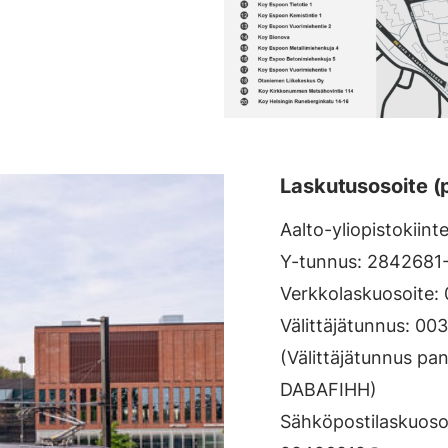
Laskutusosoite (
Aalto-yliopistokiint
Y-tunnus: 2842681
Verkkolaskuosoite
Välittäjätunnus: 0
(Välittäjätunnus pa
DABAFIHH)
Sähköpostilaskuosoi