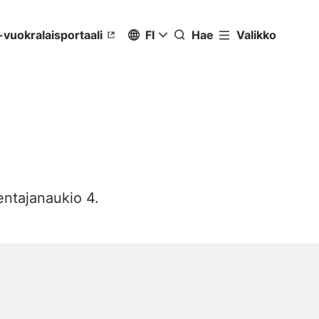
-vuokralaisportaali
FI
Hae
Valikko
Valitse sivuston kieli
/
Välj webbpl
entajanaukio 4.