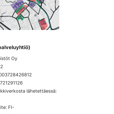
palveluyhtiö)
eistöt Oy
-2
: 003728426812
03721291126
nkkiverkosta lähetettäessä:
te: FI-