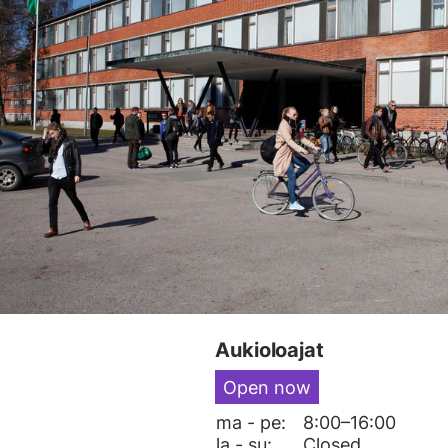
Aukioloajat
Open now
ma - pe:
8:00–16:00
la - su:
Closed