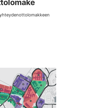
ttolomake
ä yhteydenottolomakkeen